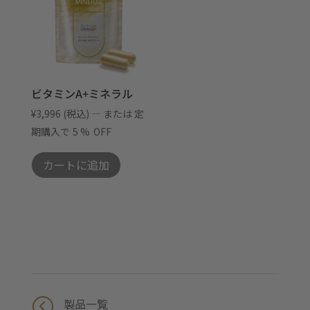
ビタミンA+ミネラル
¥
3,996
(税込)
—
または 定
期購入で
5 %
OFF
カートに追加
<
製品一覧