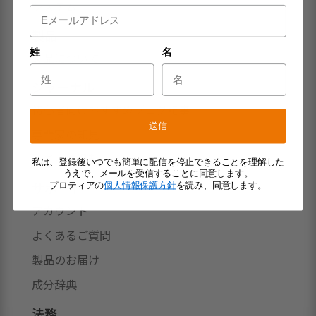
システム
製品
姓
名
製品について
ジャーナル
初心者向けおすすめブログ記事
送信
専門家の知見
メディア掲載
私は、登録後いつでも簡単に配信を停止できることを理解した
うえで、メールを受信することに同意します。
サポート
プロティアの
個人情報保護方針
を読み、同意します。
アカウント
よくあるご質問
製品のお届け
成分辞典
法務