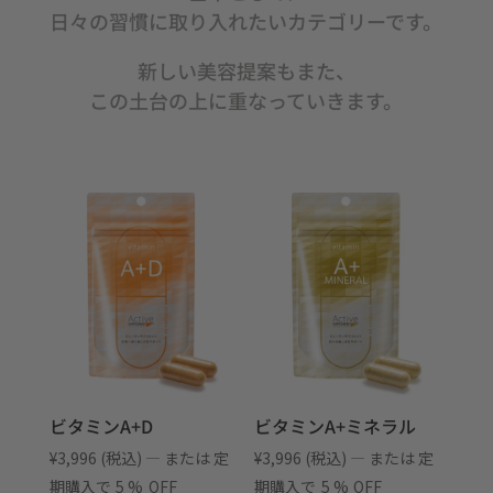
日々の習慣に取り入れたいカテゴリーです。
新しい美容提案もまた、
この土台の上に重なっていきます。
ビタミンA+D
ビタミンA+ミネラル
¥
3,996
(税込)
—
または 定
¥
3,996
(税込)
—
または 定
期購入で
5 %
OFF
期購入で
5 %
OFF