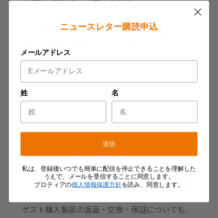
注意事項
ニュースレター購読申込
※ 事前にお問い合わせフォームよりご連絡がない
場合、返品・交換はいたしかねますのでご了承く
メールアドレス
ださい。
（尚、上記内容はアクティブサプリ ブランドサイ
トで購入の製品に限ります。取扱い施設で購入し
姓
名
た製品については直接取扱い施設にお問い合わせ
ください。）
※ ご連絡いただいたメールにご返品に関する詳細
をご案内差し上げます。
送信
※ よくあるご質問（返品・交換について）もご参
照ください。
私は、登録後いつでも簡単に配信を停止できることを理解した
うえで、メールを受信することに同意します。
ゲスト購入製品の返品・交換・保証
プロティアの
個人情報保護方針
を読み、同意します。
について
ゲスト購入製品の返品・交換・保証についても、