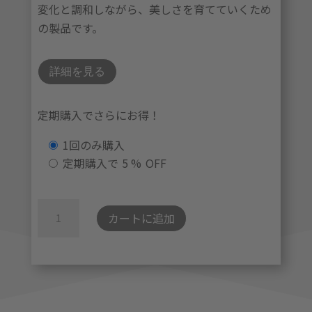
変化と調和しながら、美しさを育てていくため
の製品です。
詳細を見る
定期購入でさらにお得！
購
1回のみ購入
入
定期購入で
5 %
OFF
タ
イ
ビ
カートに追加
プ
タ
を
ミ
選
ン
択
C
＋