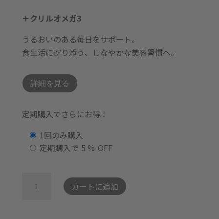
＋クリルオメガ3
うるおいのある毎日をサポート。
食生活に寄り添う、しなやかな美容習慣へ。
詳細を見る
定期購入でさらにお得！
購
1回のみ購入
入
定期購入で
5 %
OFF
タ
イ
+ク
カートに追加
プ
リ
を
ル
選
オ