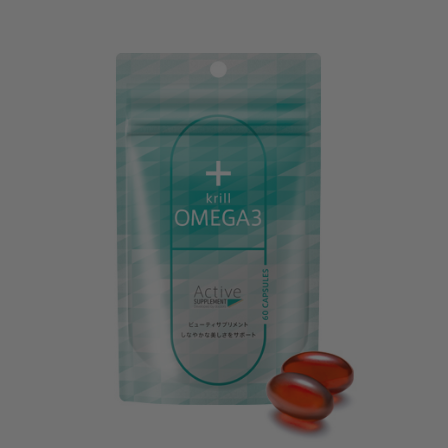
ミ
選
ン
択
A+C+E
個