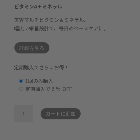
ビタミンA＋ミネラル
美容マルチビタミン＆ミネラル。
幅広い栄養設計で、毎日のベースケアに。
詳細を見る
定期購入でさらにお得！
購
1回のみ購入
入
定期購入で
5 %
OFF
タ
イ
ビ
カートに追加
プ
タ
を
ミ
選
ン
択