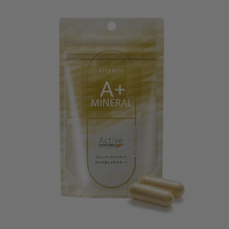
選
ン
択
A+D
個