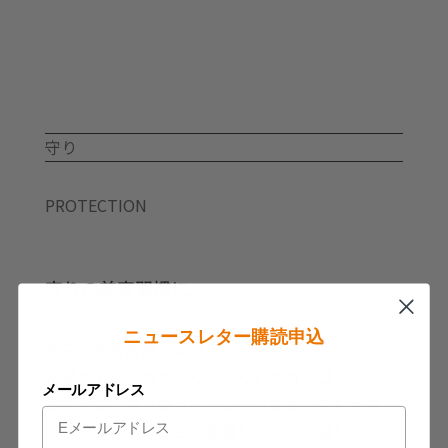
A+ミ
ネ
ラ
ル
個
守り
PROTECTION
守りの美容習慣に。
ニュースレター購読申込
毎日の美容習慣の中で、
基礎の上に重ねていく「守り」のカテゴリー。
メールアドレス
美容習慣に寄り添うベーシックな組み合わせや、
うるおいのある毎日を意識した設計を通して、