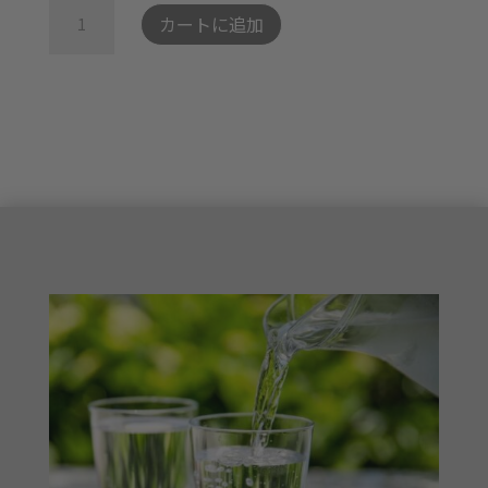
+ビ
カートに追加
プ
オ
を
チ
選
ン
択
個