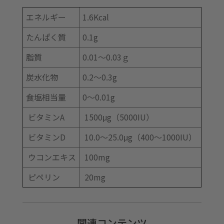
エネルギー
1.6Kcal
たんぱく質
0.1g
脂質
0.01～0.03ｇ
炭水化物
0.2～0.3g
食塩相当量
0～0.01g
ビタミンA
1500μg（5000IU）
ビタミンD
10.0～25.0μg（400～1000IU）
ウコンエキス
100mg
ピペリン
20mg
関連コンテンツ