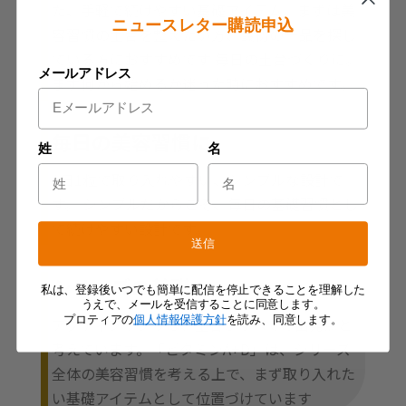
た、手軽で続けやすい基礎アイテム。まずは美
ニュースレター購読申込
容習慣の土台を整えたい方、最初の一品を探し
ている方におすすめです 毎日の土台づくりに。
メールアドレス
まず何から始めるか迷った時におすすめです。
毎日の美容習慣に
姓
名
1日1粒で取り入れやすい、シンプルな設計で
す。 シンプルだからこそ、毎日の基礎習慣とし
て続けやすい設計です。
送信
シリーズの基礎
私は、登録後いつでも簡単に配信を停止できることを理解した
うえで、メールを受信することに同意します。
プロティアの
個人情報保護方針
を読み、同意します。
アクティブサプリは、土台がすべての出発点と
考えています。「ビタミンA+D」は、シリーズ
全体の美容習慣を考える上で、まず取り入れた
い基礎アイテムとして位置づけています