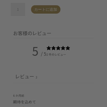
イ
ビ
プ
カートに追加
タ
を
ミ
選
ン
択
A+D
お客様のレビュー
個
5
/ 5
2 件のレビュー
レビュー
2
6 か月前
期待を込めて