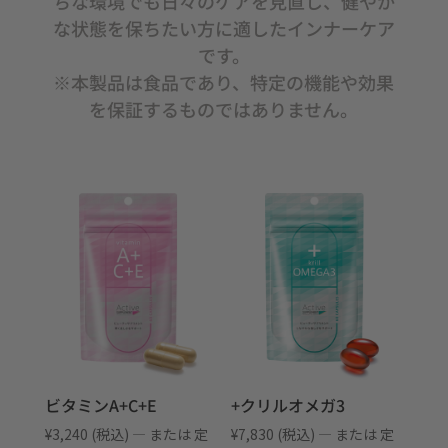
ちな環境でも日々のケアを見直し、健やか
な状態を保ちたい方に適したインナーケア
です。
※本製品は食品であり、特定の機能や効果
を保証するものではありません。
ビタミンA+C+E
+クリルオメガ3
¥
3,240
(税込)
—
または 定
¥
7,830
(税込)
—
または 定