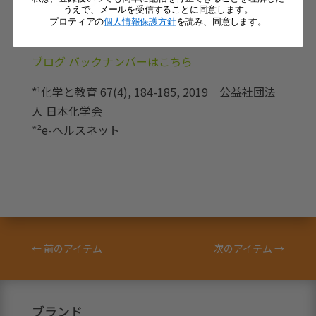
きましょう♪
うえで、メールを受信することに同意します。
プロティアの
個人情報保護方針
を読み、同意します。
ブログ バックナンバーはこちら
*¹
化学と教育 67(4), 184-185, 2019 公益社団法
人 日本化学会
*
²
e-ヘルスネット
←
前のアイテム
次のアイテム
→
ブランド