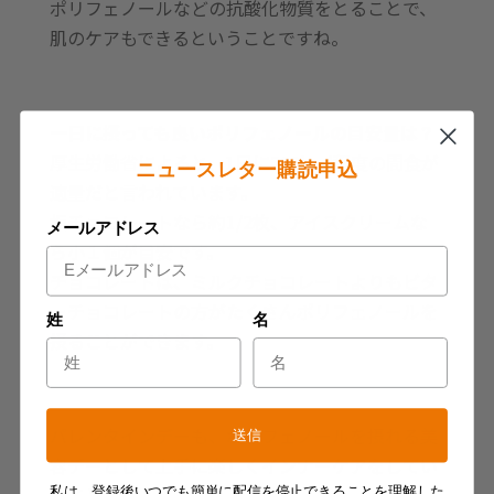
ポリフェノールなどの抗酸化物質をとることで、
肌のケアもできるということですね。
一日に摂っても良いポリフェノールの目安量は？
厚生労働省によると、1日に200kcal程度の間食が
ニュースレター購読申込
適量だと言われています。
板チョコレートなら約1/2枚、アイスクリームな
メールアドレス
ら小１個が目安です。
チョコレートは、ミルクチョコレートよりもビタ
ーチョコレートの方がたくさんポリフェノールを
姓
名
摂ることができます。
バレンタインデーも、ポリフェノールを摂れる美
送信
容デーとして上手に楽しくインナーケアをしてい
私は、登録後いつでも簡単に配信を停止できることを理解した