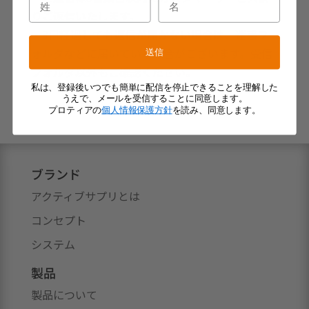
りご返信いたします。
・3日経過しても返信が届かない場合は、迷惑フ
ォルダなどに届いている場合がございます。受信
送信
フォルダ以外もご確認ください。
私は、登録後いつでも簡単に配信を停止できることを理解した
うえで、メールを受信することに同意します。
プロティアの
個人情報保護方針
を読み、同意します。
ブランド
アクティブサプリとは
コンセプト
システム
製品
製品について