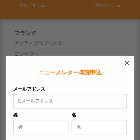
←
前のアイテム
次のアイテム
→
ブランド
アクティブサプリとは
コンセプト
システム
ニュースレター購読申込
製品
製品について
メールアドレス
ジャーナル
初心者向けおすすめブログ記事
姓
名
専門家の知見
メディア掲載