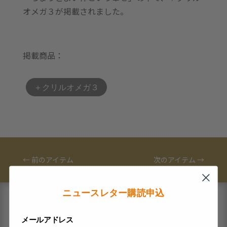
オメガ３が掲載されました。
掲載商品：
＋クリルオメガ３
←
前のアイテム
次のアイテム
→
ニュースレター購読申込
ブランド
アクティブサプリとは
メールアドレス