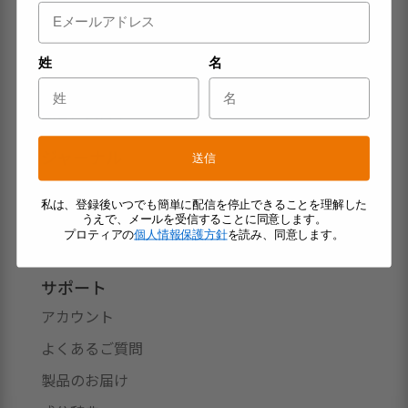
コンセプト
システム
姓
名
製品
製品について
ジャーナル
送信
初心者向けおすすめブログ記事
私は、登録後いつでも簡単に配信を停止できることを理解した
専門家の知見
うえで、メールを受信することに同意します。
プロティアの
個人情報保護方針
を読み、同意します。
メディア掲載
サポート
アカウント
よくあるご質問
製品のお届け