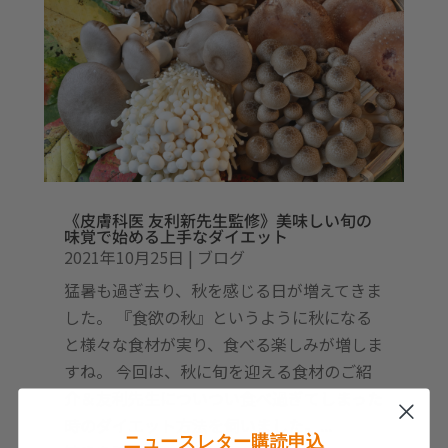
《皮膚科医 友利新先生監修》美味しい旬の
味覚で始める上手なダイエット
2021年10月25日
|
ブログ
猛暑も過ぎ去り、秋を感じる日が増えてきま
した。 『食欲の秋』というように秋になる
と様々な食材が実り、食べる楽しみが増しま
すね。 今回は、秋に旬を迎える食材のご紹
介＆友利先生についつい食べ過ぎてしまった
時のダイエット方法を伺いました。...
ニュースレター購読申込