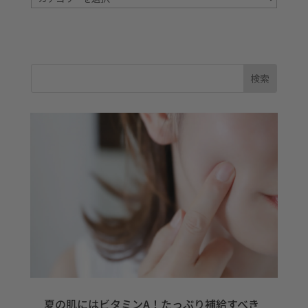
テ
ゴ
リ
ー
夏の肌にはビタミンA！たっぷり補給すべき