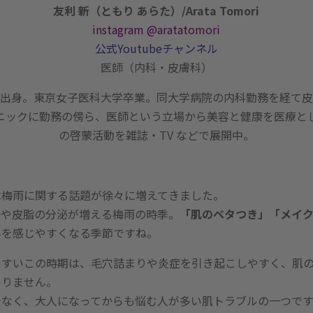
友利 新（ともり あらた）/Arata Tomori
instagram @aratatomori
公式Youtubeチャンネル
医師（内科・皮膚科）
出身。東京女子医科大学卒業。同大学病院の内科勤務を経て皮
ニックに勤務の傍ら、医師という立場から美容と健康を医療と
の啓蒙活動を雑誌・TV などで展開中。
は梅雨に関する話題が徐々に増えてきました。
汗や皮脂の分泌が増える梅雨の時季。
「肌のベタつき」「メイ
みを感じやすくなる季節ですね。
やすいこの時期は、毛穴詰まりや炎症を引き起こしやすく、肌
ありません。
でなく、大人になってからも悩む人が多い肌トラブルの一つです