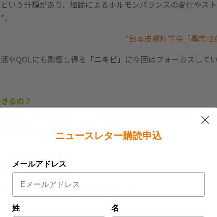
」という分類があり、加齢によるホルモンバランスの変化やス
*。
*日本皮膚科学会「尋常性
活やQOLにも影響し得る
「ニキビ」
に今回はフォーカスして
できるの？
べたとき、寝不足のとき、ニキビができるきっかけは人それぞれ
の仕組みはこんなにシンプルなんです。
ニュースレター購読申込
くさん集まってくる
メールアドレス
に炎症がおきる
せないことがニキビを防ぐ方法の1つです。
姓
名