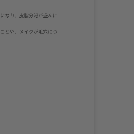
発になり、皮脂分泌が盛んに
ることや、メイクが毛穴につ