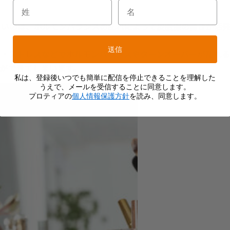
多いのは、ホルモンバランスの乱れによって皮脂腺の働きが活
送信
足・ストレスなどでホルモンバランスやターンオーバーが乱れ
ができてしまいます。
私は、登録後いつでも簡単に配信を停止できることを理解した
うえで、メールを受信することに同意します。
プロティアの
個人情報保護方針
を読み、同意します。