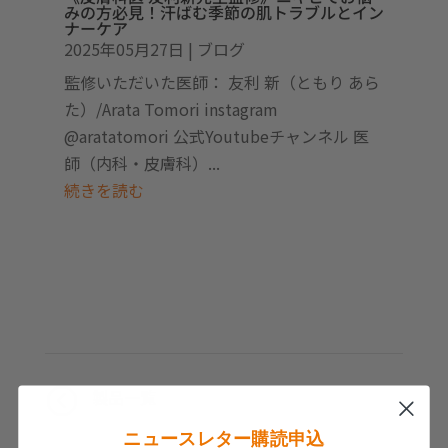
みの方必見！汗ばむ季節の肌トラブルとイン
ナーケア
2025年05月27日
|
ブログ
監修いただいた医師： 友利 新（ともり あら
た）/Arata Tomori instagram
@aratatomori 公式Youtubeチャンネル 医
師（内科・皮膚科）...
続きを読む
<
製品一覧
ニュースレター購読申込