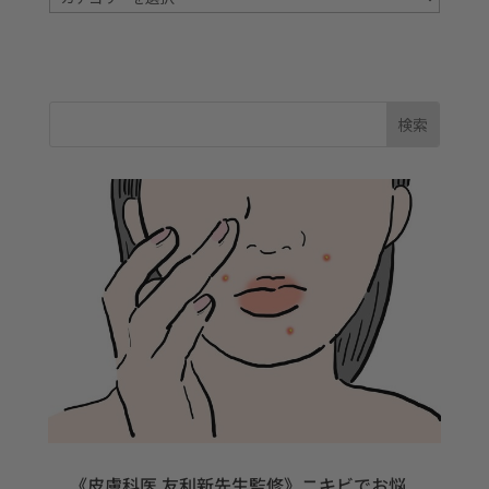
テ
ゴ
リ
ー
《皮膚科医 友利新先生監修》ニキビでお悩