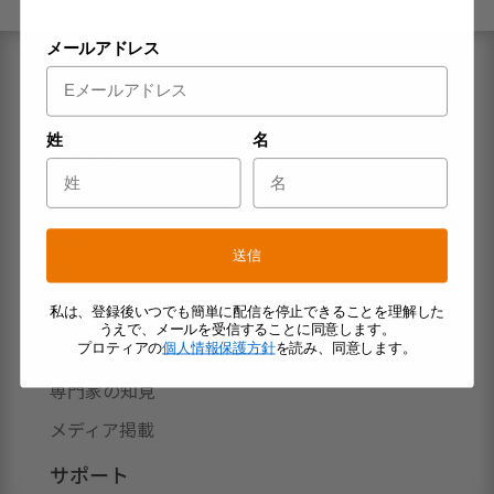
メールアドレス
ブランド
アクティブサプリとは
姓
名
コンセプト
システム
製品
送信
製品について
ジャーナル
私は、登録後いつでも簡単に配信を停止できることを理解した
うえで、メールを受信することに同意します。
初心者向けおすすめブログ記事
プロティアの
個人情報保護方針
を読み、同意します。
専門家の知見
メディア掲載
サポート