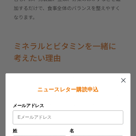
加するだけで、食事全体のバランスを整えやすく
なります。
ミネラルとビタミンを一緒に
考えたい理由
ミネラルとビタミンは、それぞれ単独で働くので
はなく、体内のさまざまな働きに関わり合ってい
ニュースレター購読申込
ます。そのため、ひとつの栄養素だけに注目する
よりも、食事全体のバランスとして考えることが
メールアドレス
大切です。
姓
名
例えば、植物性食品に含まれる鉄は、ビタミンC