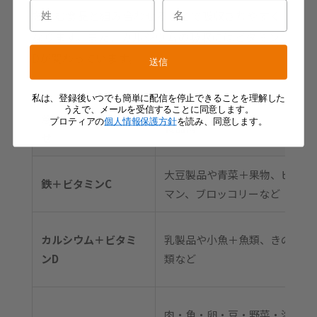
を含む食品と組み合わせることで吸収されやすく
なります。また、カルシウムの吸収にはビタミン
Dが関わっています。
送信
私は、登録後いつでも簡単に配信を停止できることを理解した
うえで、メールを受信することに同意します。
意識したい組み合わ
プロティアの
個人情報保護方針
を読み、同意します。
食品例
せ
大豆製品や青菜＋果物、ピー
鉄＋ビタミンC
マン、ブロッコリーなど
カルシウム＋ビタミ
乳製品や小魚＋魚類、きのこ
ンD
類など
肉・魚・卵・豆・野菜・海藻