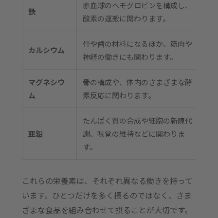
赤血球のヘモグロビンを構成し、
赤
鉄
酸素の運搬に関わります。
製
骨や歯の材料になるほか、筋肉や
牛
カルシウム
神経の働きにも関わります。
品
マグネシウ
骨の構成や、体内のさまざまな酵
ナ
ム
素反応に関わります。
米
たんぱく質の合成や細胞の新陳代
牡
亜鉛
謝、味覚の維持などに関わりま
品
す。
これらの栄養素は、それぞれ異なる働きを持って
います。ひとつだけを多く摂るのではなく、さま
ざまな食品を組み合わせて摂ることが大切です。