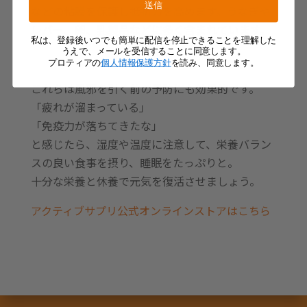
送信
などの粘膜を保護し抵抗力を高めます。うなぎや
レバー、卵、乳製品などに多く含まれています。
私は、登録後いつでも簡単に配信を停止できることを理解した
うえで、メールを受信することに同意します。
プロティアの
個人情報保護方針
を読み、同意します。
これらは風邪を引く前の予防にも効果的です。
「疲れが溜まっている」
「免疫力が落ちてきたな」
と感じたら、湿度や温度に注意して、栄養バラン
スの良い食事を摂り、睡眠をたっぷりと。
十分な栄養と休養で元気を復活させましょう。
アクティブサプリ公式オンラインストアはこちら