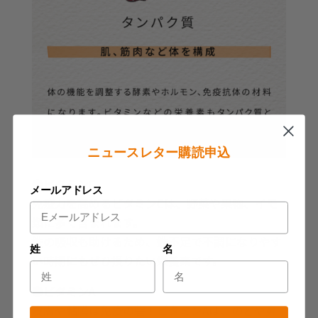
ニュースレター購読申込
●ビタミンC
メールアドレス
免疫力を高めるビタミンCは、野菜や果物、イモ
類に多く含まれます。
鉄の吸収も助けるため、鉄不足で不調になりやす
姓
名
い時期にもぜひ摂りたい栄養素です。
●ビタミンA
皮膚や粘膜は免疫の砦！ビタミンAは、のどや鼻