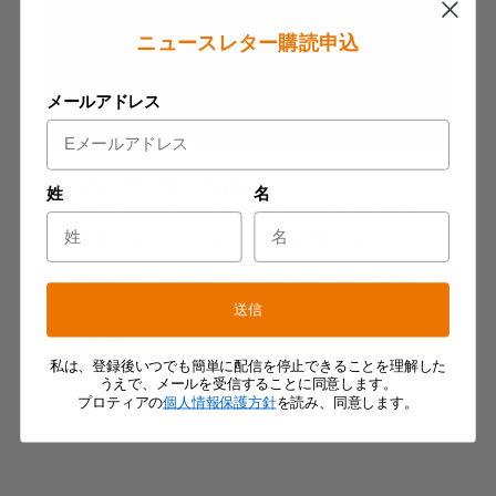
ニュースレター購読申込
メールアドレス
なぜ女性に多い？貧血
姓
名
2024年09月30日
|
インナービューティ・栄
養
,
友利新先生に聞く「肌と健康の話」
貧血とは、血液中の赤血球に含まれるヘモグ
ロビンの量が少なくなった状態のことで
送信
す。...
続きを読む
私は、登録後いつでも簡単に配信を停止できることを理解した
うえで、メールを受信することに同意します。
プロティアの
個人情報保護方針
を読み、同意します。