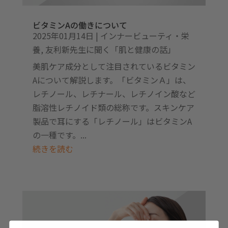
ビタミンAの働きについて
2025年01月14日
|
インナービューティ・栄
養
,
友利新先生に聞く「肌と健康の話」
美肌ケア成分として注目されているビタミン
Aについて解説します。「ビタミンＡ」は、
レチノール、レチナール、レチノイン酸など
脂溶性レチノイド類の総称です。スキンケア
製品で耳にする「レチノール」はビタミンA
の一種です。...
続きを読む