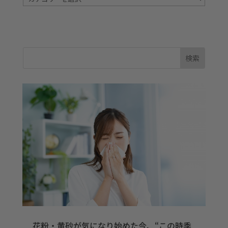
テ
ゴ
リ
ー
花粉・黄砂が気になり始めた今、“この時季